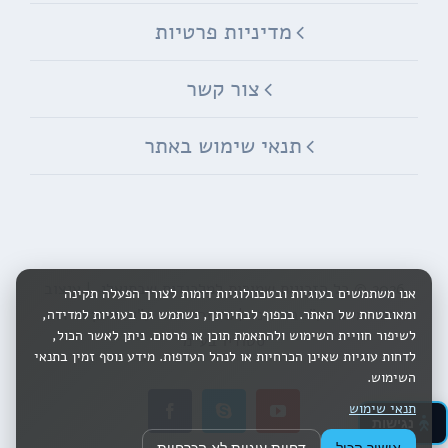
מדיניות פרטיות
צור קשר
תנאי שימוש באתר
2026 © כל הזכויות שמורות ל
מלכודות שבתיאלי
| עיצוב
אנו משתמשים בעוגיות ובטכנולוגיות דומות לצורך הפעלה תקינה
גרפי ומיתוג ע"י
בי ברנד
| פיתוח ובניה ע"י אורבן ויזדום
ומאובטחת של האתר. בכפוף לבחירתך, נשתמש גם בעוגיות למדידה,
לשיפור חוויית השימוש ולהתאמת תוכן או פרסום. ניתן לאשר הכול,
סטודיו בע"מ
לדחות עוגיות שאינן הכרחיות או לנהל העדפות. מידע נוסף זמין בתנאי
השימוש.
תנאי שימוש
Facebook
Skype
YouTube
נגישות